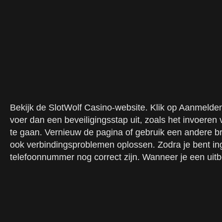
Bekijk de SlotWolf Casino-website. Klik op Aanmelde
voer dan een beveiligingsstap uit, zoals het invoere
te gaan. Vernieuw de pagina of gebruik een andere br
ook verbindingsproblemen oplossen. Zodra je bent ing
telefoonnummer nog correct zijn. Wanneer je een uitbet