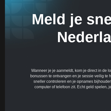
Meld je sne
Nederla
Wanneer je je aanmeldt, kom je direct in de lo
bonussen te ontvangen en je sessie veilig te 
sneller controleren en je opnames bijhouden
computer of telefoon zit. Echt geld spelen, 