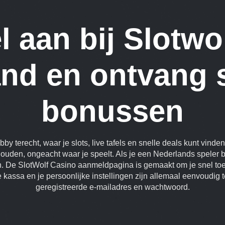
l aan bij Slotwo
nd en ontvang 
bonussen
bby terecht, waar je slots, live tafels en snelle deals kunt vind
houden, ongeacht waar je speelt. Als je een Nederlands speler be
. De SlotWolf Casino aanmeldpagina is gemaakt om je snel toeg
je kassa en je persoonlijke instellingen zijn allemaal eenvoudig 
geregistreerde e-mailadres en wachtwoord.