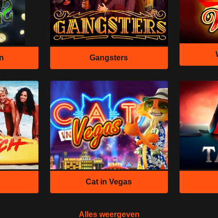
Cash
Gangsters
Cat in Vegas
Alles weergeven