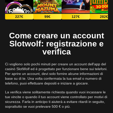
227€
99€
127€
282€
Come creare un account
Slotwolf: registrazione e
verifica
Ci vogliono solo pochi minuti per creare un account dell'app del
casinò SlotWolf ed è progettato per funzionare bene sui telefoni.
Per aprire un account, devi solo fornire alcune informazioni di
base su di te. Una volta confermata la tua email o numero di
telefono, puoi effettuare depositi e iniziare a giocare.
La verifica viene solitamente richiesta quando vuoi incassare le
tue vincite o quando il tuo account viene controllato per motivi di
sicurezza. Farla in anticipo ti aiuterà a evitare ritardi in seguito,
soprattutto se vuoi prelevare 500 € o più.