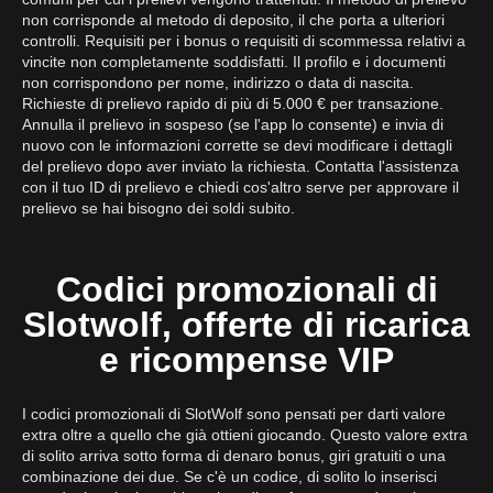
non corrisponde al metodo di deposito, il che porta a ulteriori
controlli. Requisiti per i bonus o requisiti di scommessa relativi a
vincite non completamente soddisfatti. Il profilo e i documenti
non corrispondono per nome, indirizzo o data di nascita.
Richieste di prelievo rapido di più di 5.000 € per transazione.
Annulla il prelievo in sospeso (se l'app lo consente) e invia di
nuovo con le informazioni corrette se devi modificare i dettagli
del prelievo dopo aver inviato la richiesta. Contatta l'assistenza
con il tuo ID di prelievo e chiedi cos'altro serve per approvare il
prelievo se hai bisogno dei soldi subito.
Codici promozionali di
Slotwolf, offerte di ricarica
e ricompense VIP
I codici promozionali di SlotWolf sono pensati per darti valore
extra oltre a quello che già ottieni giocando. Questo valore extra
di solito arriva sotto forma di denaro bonus, giri gratuiti o una
combinazione dei due. Se c'è un codice, di solito lo inserisci