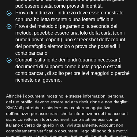
può essere usata come prova di identità.
Prova di indirizzo: l'indirizzo deve essere mostrato
con una bolletta recente o una lettera ufficiale.
Prova del metodo di pagamento: a seconda del
metodo, potrebbe essere una foto della carta (con i
numeri privati coperti), uno screenshot dell'account
del portafoglio elettronico o prova che possiedi il
conto bancario.
Controlli sulla fonte dei fondi (quando necessari):
documenti di supporto come buste paga o estratti
conto bancari, di solito per prelievi maggiori o perché
richiesto dal governo.
Affinché i documenti mostrino le stesse informazioni personali
del tuo profilo, devono essere ad alta risoluzione e non ritagliati.
SlotWolf potrebbe richiedere una conferma aggiuntiva
dell'indirizzo per assicurarsi che le informazioni del tuo account
siano corrette se i tuoi documenti sono stati emessi con un
italiano diverso da quello in cui vivi attualmente. Account non
completamente verificati o documenti illeggibili sono due motivi
comuni per cui i prelievi vengono trattenuti. Il metodo di prelievo