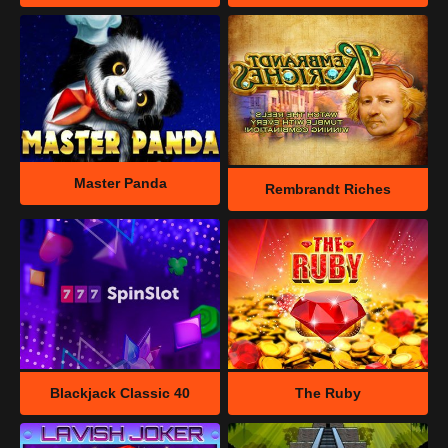
Master Panda
Grand Monarch
Blackjack Classic 40
The Ruby