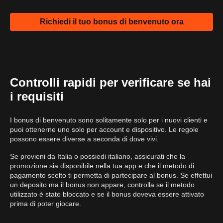
Richiedi il tuo bonus di benvenuto ora
Controlli rapidi per verificare se hai
i requisiti
I bonus di benvenuto sono solitamente solo per i nuovi clienti e
puoi ottenerne uno solo per account e dispositivo. Le regole
possono essere diverse a seconda di dove vivi.
Se provieni da Italia o possiedi italiano, assicurati che la
promozione sia disponibile nella tua app e che il metodo di
pagamento scelto ti permetta di partecipare al bonus. Se effettui
un deposito ma il bonus non appare, controlla se il metodo
utilizzato è stato bloccato e se il bonus doveva essere attivato
prima di poter giocare.