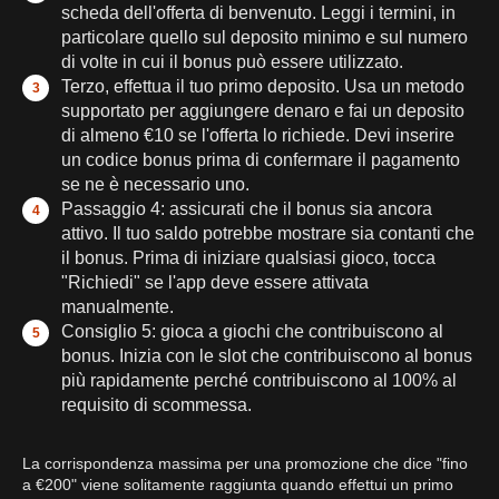
scheda dell'offerta di benvenuto. Leggi i termini, in
particolare quello sul deposito minimo e sul numero
di volte in cui il bonus può essere utilizzato.
Terzo, effettua il tuo primo deposito. Usa un metodo
supportato per aggiungere denaro e fai un deposito
di almeno €10 se l'offerta lo richiede. Devi inserire
un codice bonus prima di confermare il pagamento
se ne è necessario uno.
Passaggio 4: assicurati che il bonus sia ancora
attivo. Il tuo saldo potrebbe mostrare sia contanti che
il bonus. Prima di iniziare qualsiasi gioco, tocca
"Richiedi" se l'app deve essere attivata
manualmente.
Consiglio 5: gioca a giochi che contribuiscono al
bonus. Inizia con le slot che contribuiscono al bonus
più rapidamente perché contribuiscono al 100% al
requisito di scommessa.
La corrispondenza massima per una promozione che dice "fino
a €200" viene solitamente raggiunta quando effettui un primo