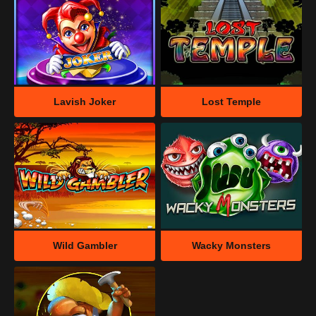
Lavish Joker
Lost Temple
Wild Gambler
Wacky Monsters