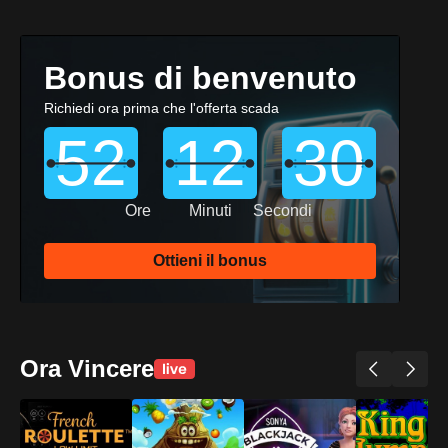
Bonus di benvenuto
Richiedi ora prima che l'offerta scada
52
12
29
Ore
Minuti
Secondi
Ottieni il bonus
Ora Vincere