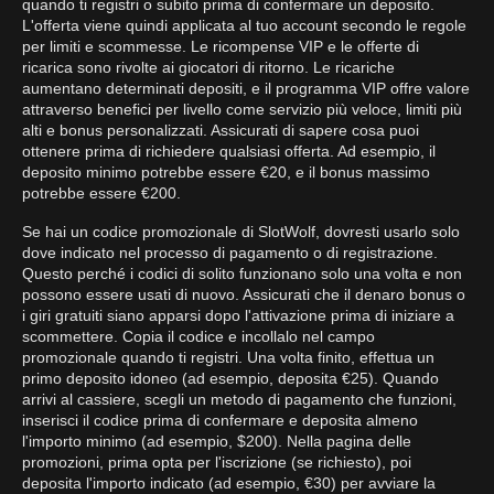
quando ti registri o subito prima di confermare un deposito.
L'offerta viene quindi applicata al tuo account secondo le regole
per limiti e scommesse. Le ricompense VIP e le offerte di
ricarica sono rivolte ai giocatori di ritorno. Le ricariche
aumentano determinati depositi, e il programma VIP offre valore
attraverso benefici per livello come servizio più veloce, limiti più
alti e bonus personalizzati. Assicurati di sapere cosa puoi
ottenere prima di richiedere qualsiasi offerta. Ad esempio, il
deposito minimo potrebbe essere €20, e il bonus massimo
potrebbe essere €200.
Se hai un codice promozionale di SlotWolf, dovresti usarlo solo
dove indicato nel processo di pagamento o di registrazione.
Questo perché i codici di solito funzionano solo una volta e non
possono essere usati di nuovo. Assicurati che il denaro bonus o
i giri gratuiti siano apparsi dopo l'attivazione prima di iniziare a
scommettere. Copia il codice e incollalo nel campo
promozionale quando ti registri. Una volta finito, effettua un
primo deposito idoneo (ad esempio, deposita €25). Quando
arrivi al cassiere, scegli un metodo di pagamento che funzioni,
inserisci il codice prima di confermare e deposita almeno
l'importo minimo (ad esempio, $200). Nella pagina delle
promozioni, prima opta per l'iscrizione (se richiesto), poi
deposita l'importo indicato (ad esempio, €30) per avviare la