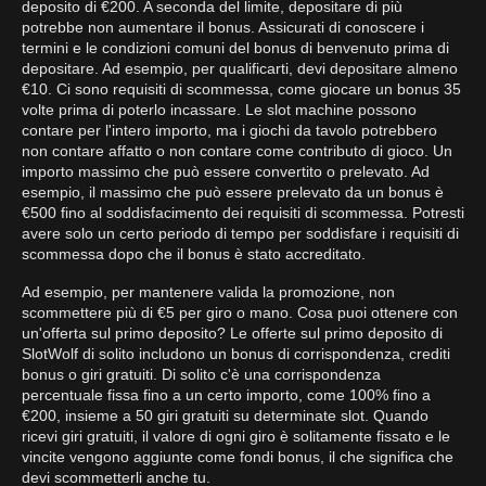
deposito di €200. A seconda del limite, depositare di più
potrebbe non aumentare il bonus. Assicurati di conoscere i
termini e le condizioni comuni del bonus di benvenuto prima di
depositare. Ad esempio, per qualificarti, devi depositare almeno
€10. Ci sono requisiti di scommessa, come giocare un bonus 35
volte prima di poterlo incassare. Le slot machine possono
contare per l'intero importo, ma i giochi da tavolo potrebbero
non contare affatto o non contare come contributo di gioco. Un
importo massimo che può essere convertito o prelevato. Ad
esempio, il massimo che può essere prelevato da un bonus è
€500 fino al soddisfacimento dei requisiti di scommessa. Potresti
avere solo un certo periodo di tempo per soddisfare i requisiti di
scommessa dopo che il bonus è stato accreditato.
Ad esempio, per mantenere valida la promozione, non
scommettere più di €5 per giro o mano. Cosa puoi ottenere con
un'offerta sul primo deposito? Le offerte sul primo deposito di
SlotWolf di solito includono un bonus di corrispondenza, crediti
bonus o giri gratuiti. Di solito c'è una corrispondenza
percentuale fissa fino a un certo importo, come 100% fino a
€200, insieme a 50 giri gratuiti su determinate slot. Quando
ricevi giri gratuiti, il valore di ogni giro è solitamente fissato e le
vincite vengono aggiunte come fondi bonus, il che significa che
devi scommetterli anche tu.