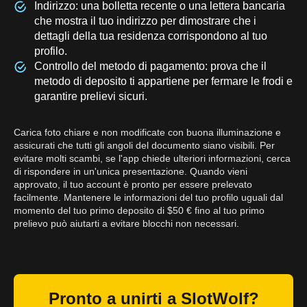
Indirizzo: una bolletta recente o una lettera bancaria
che mostra il tuo indirizzo per dimostrare che i
dettagli della tua residenza corrispondono al tuo
profilo.
Controllo del metodo di pagamento: prova che il
metodo di deposito ti appartiene per fermare le frodi e
garantire prelievi sicuri.
Carica foto chiare e non modificate con buona illuminazione e
assicurati che tutti gli angoli del documento siano visibili. Per
evitare molti scambi, se l'app chiede ulteriori informazioni, cerca
di rispondere in un'unica presentazione. Quando vieni
approvato, il tuo account è pronto per essere prelevato
facilmente. Mantenere le informazioni del tuo profilo uguali dal
momento del tuo primo deposito di $50 € fino al tuo primo
prelievo può aiutarti a evitare blocchi non necessari.
Pronto a unirti a SlotWolf?