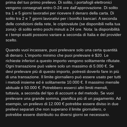
prima del tuo primo prelievo. Di solito, i portafogli elettronici
vengono consegnati entro 0-24 ore dall'approvazione. Di solito
tra 1 e 5 giorni lavorativi per ricevere il denaro della carta. Di
solito tra 2 e 7 giorni lavorativi per i bonifici bancari. A seconda
delle condizioni della rete, le criptovalute (se disponibili nella tua
zona)- di solito entro pochi minuti a 24 ore. Nota: la disponibilità
e i tempi esatti possono variare a seconda di Italia e del provider
scelto.
Quando vuoi incassare, puoi prelevare solo una certa quantità
di denaro. L'importo minimo che puoi prelevare è $20. Le
richieste inferiori a questo importo vengono solitamente rifiutate.
Ogni transazione può valere solo un massimo di 5.000 €. Se
devi prelevare più di questo importo, potresti doverlo fare in più
di una transazione. Il limite giornaliero può essere usato per tutti
i metodi insieme ed è solitamente 10.000 €. Il massimo mensile
abituale è 50.000 €. Potrebbero esserci altri limiti mensili,
tuttavia, a seconda del tipo di account e del metodo. Se vuoi
prelevare una grande somma, pianifica più di un pagamento. Ad
esempio, un prelievo di 12.000 € potrebbe essere diviso in due
prelievi separati che non superano il limite giornaliero, o
potrebbe essere distribuito su diversi giorni se necessario.