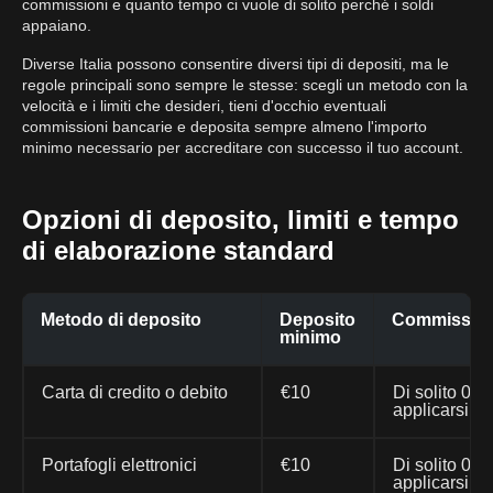
commissioni e quanto tempo ci vuole di solito perché i soldi
appaiano.
Diverse Italia possono consentire diversi tipi di depositi, ma le
regole principali sono sempre le stesse: scegli un metodo con la
velocità e i limiti che desideri, tieni d'occhio eventuali
commissioni bancarie e deposita sempre almeno l'importo
minimo necessario per accreditare con successo il tuo account.
Opzioni di deposito, limiti e tempo
di elaborazione standard
Metodo di deposito
Deposito
Commission
minimo
Carta di credito o debito
€10
Di solito 0%
applicarsi c
Portafogli elettronici
€10
Di solito 0%
applicarsi c