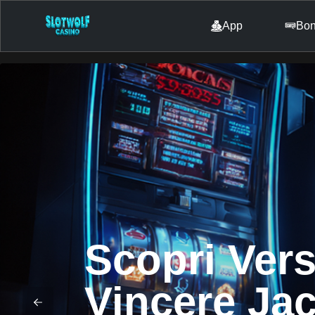
App
Bo
Scopri Ver
Vincere Ja