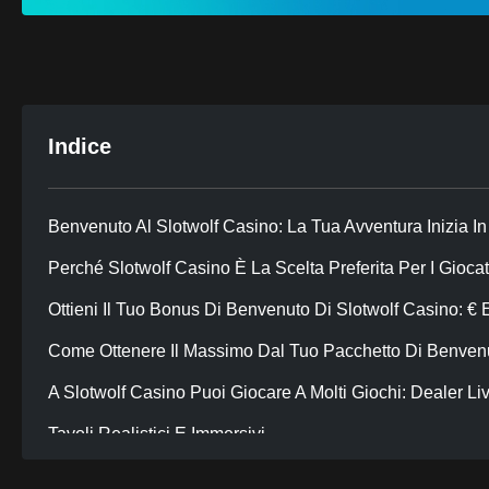
Indice
Benvenuto Al Slotwolf Casino: La Tua Avventura Inizia In I
Perché Slotwolf Casino È La Scelta Preferita Per I Giocato
Ottieni Il Tuo Bonus Di Benvenuto Di Slotwolf Casino: € Ex
Come Ottenere Il Massimo Dal Tuo Pacchetto Di Benven
A Slotwolf Casino Puoi Giocare A Molti Giochi: Dealer Liv
Tavoli Realistici E Immersivi
Promozioni Settimanali Di Slotwolf Casino: Giri Gratuiti