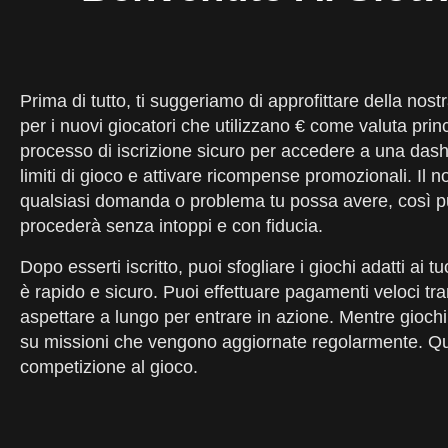
Prima di tutto, ti suggeriamo di approfittare della nos
per i nuovi giocatori che utilizzano € come valuta pri
processo di iscrizione sicuro per accedere a una dash
limiti di gioco e attivare ricompense promozionali. Il n
qualsiasi domanda o problema tu possa avere, così pu
procederà senza intoppi e con fiducia.
Dopo esserti iscritto, puoi sfogliare i giochi adatti ai 
è rapido e sicuro. Puoi effettuare pagamenti veloci tram
aspettare a lungo per entrare in azione. Mentre giochi 
su missioni che vengono aggiornate regolarmente. Que
competizione al gioco.