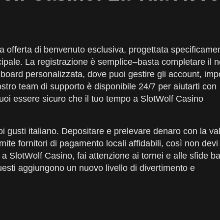
tra offerta di benvenuto esclusiva, progettata specificame
ncipale. La registrazione è semplice–basta completare il n
board personalizzata, dove puoi gestire gli account, imp
ostro team di supporto è disponibile 24/7 per aiutarti con
oi essere sicuro che il tuo tempo a SlotWolf Casino
tuoi gusti italiano. Depositare e prelevare denaro con la va
ite fornitori di pagamento locali affidabili, così non devi
a SlotWolf Casino, fai attenzione ai tornei e alle sfide b
sti aggiungono un nuovo livello di divertimento e