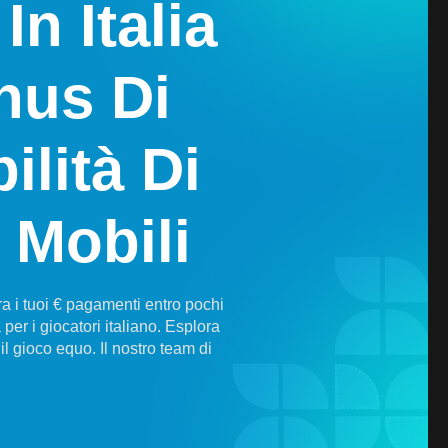
n Italia
nus Di
lità Di
 Mobili
a i tuoi € pagamenti entro pochi
r i giocatori italiano. Esplora
 il gioco equo. Il nostro team di