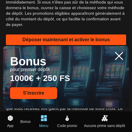
immédiatement. Si vous n'êtes pas sûr de la méthode qui vous
donnera le bonus, ouvrez la caisse et choisissez votre méthode
de dépôt. Les promotions éligibles apparaîtront généralement à
côté du montant du dépôt, ce qui facilite la confirmation avant
de payer.
Déposer maintenant et activer le bonus
Bonus
Retraits chez Slotwolf :
pour premier dépôt
frais, délais de traitement
1000€ + 250 FS
et paiements
S'inscrire
SlotWolf facilite les retraits en donnant des étapes claires à
suivre du moment où vous demandez un paiement jusqu'à ce
que vous receviez vos gains par la méthode de votre choix. Le
temps nécessaire pour traiter votre demande dépend de la
méthode de paiement choisie, de votre niveau de vérification et
Bonus
de la nécessité de contrôles de sécurité supplémentaires.
App
Menu
Code promo
Aucune prime sans dépôt
Assurez-vous que la méthode est disponible dans votre compte,