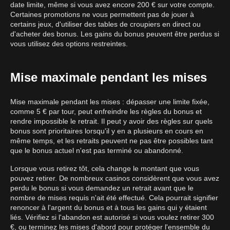
date limite, même si vous avez encore 200 € sur votre compte.
Certaines promotions ne vous permettent pas de jouer à
certains jeux, d'utiliser des tables de croupiers en direct ou
d'acheter des bonus. Les gains du bonus peuvent être perdus si
vous utilisez des options restreintes.
Mise maximale pendant les mises
Mise maximale pendant les mises : dépasser une limite fixée,
comme 5 € par tour, peut enfreindre les règles du bonus et
rendre impossible le retrait. Il peut y avoir des règles sur quels
bonus sont prioritaires lorsqu'il y en a plusieurs en cours en
même temps, et les retraits peuvent ne pas être possibles tant
que le bonus actuel n'est pas terminé ou abandonné.
Lorsque vous retirez tôt, cela change le montant que vous
pouvez retirer. De nombreux casinos considèrent que vous avez
perdu le bonus si vous demandez un retrait avant que le
nombre de mises requis n'ait été effectué. Cela pourrait signifier
renoncer à l'argent du bonus et à tous les gains qui y étaient
liés. Vérifiez si l'abandon est autorisé si vous voulez retirer 300
€, ou terminez les mises d'abord pour protéger l'ensemble du