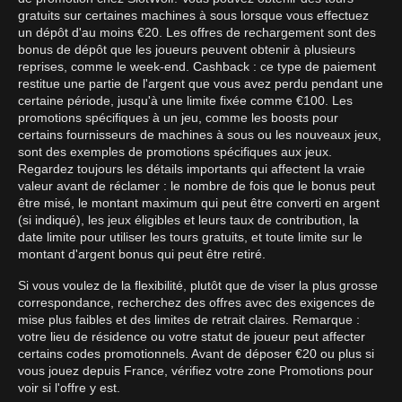
gratuits sur certaines machines à sous lorsque vous effectuez
un dépôt d'au moins €20. Les offres de rechargement sont des
bonus de dépôt que les joueurs peuvent obtenir à plusieurs
reprises, comme le week-end. Cashback : ce type de paiement
restitue une partie de l'argent que vous avez perdu pendant une
certaine période, jusqu'à une limite fixée comme €100. Les
promotions spécifiques à un jeu, comme les boosts pour
certains fournisseurs de machines à sous ou les nouveaux jeux,
sont des exemples de promotions spécifiques aux jeux.
Regardez toujours les détails importants qui affectent la vraie
valeur avant de réclamer : le nombre de fois que le bonus peut
être misé, le montant maximum qui peut être converti en argent
(si indiqué), les jeux éligibles et leurs taux de contribution, la
date limite pour utiliser les tours gratuits, et toute limite sur le
montant d'argent bonus qui peut être retiré.
Si vous voulez de la flexibilité, plutôt que de viser la plus grosse
correspondance, recherchez des offres avec des exigences de
mise plus faibles et des limites de retrait claires. Remarque :
votre lieu de résidence ou votre statut de joueur peut affecter
certains codes promotionnels. Avant de déposer €20 ou plus si
vous jouez depuis France, vérifiez votre zone Promotions pour
voir si l'offre y est.