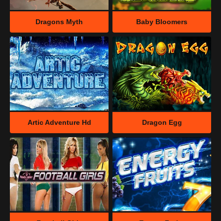
Dragons Myth
Baby Bloomers
Artic Adventure Hd
Dragon Egg