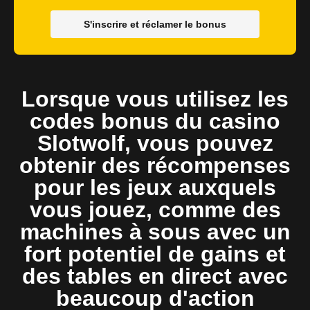
S'inscrire et réclamer le bonus
Lorsque vous utilisez les
codes bonus du casino
Slotwolf, vous pouvez
obtenir des récompenses
pour les jeux auxquels
vous jouez, comme des
machines à sous avec un
fort potentiel de gains et
des tables en direct avec
beaucoup d'action