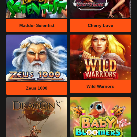
Retraits chez Slotwolf : frais, délais de traitement et
paiements
Différents types de bonus
Madder Scientist
Cherry Love
Wild Warriors
Safari Madness